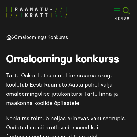
Omaloomingu Konkurss
Omaloomingu konkurss
Tartu Oskar Lutsu nim. Linnaraamatukogu
kuulutab Eesti Raamatu Aasta puhul välja
omaloomingulise jutukonkursi Tartu linna ja
maakonna koolide õpilastele.
Konkurss toimub neljas erinevas vanusegrupis.
Oodatud on nii arutlevad esseed kui
fantaasialood järgnevatel teemadel: