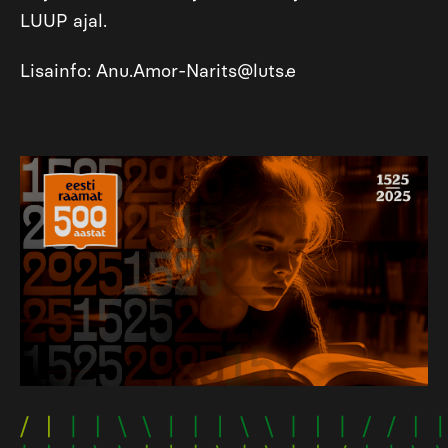
LUUP ajal.
Lisainfo:
Anu.Amor-Narits@luts.e