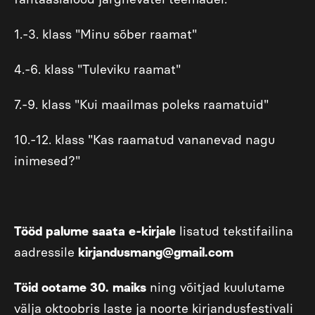
1.-3. klass "Minu sõber raamat"
4.-6. klass "Tuleviku raamat"
7.-9. klass "Kui maailmas poleks raamatuid"
10.-12. klass "Kas raamatud vananevad nagu
inimesed?"
Tööd palume saata e-kirjale
lisatud tekstifailina
aadressile
kirjandusmang@gmail.com
Töid ootame 30. maiks
ning võitjad kuulutame
välja oktoobris laste ja noorte kirjandusfestivali