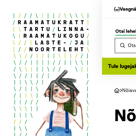
Vaegnä
Otsi lehe
Tule lugeja
Nõiav
Nõ