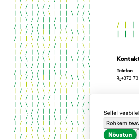
Kontakt
Telefon
+372 73
Lehe ee
Sellel veebil
Rohkem tea
Piia Tuule
Nõustun
piia.tuu