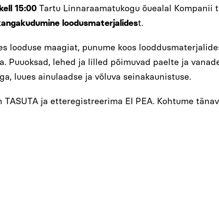
l kell 15:00
Tartu Linnaraamatukogu õuealal Kompanii 
kangakudumine loodusmaterjalides
t.
es looduse maagiat, punume koos looddusmaterjalide
a. Puuoksad, lehed ja lilled põimuvad paelte ja vanad
ga, luues ainulaadse ja võluva seinakaunistuse.
n TASUTA ja etteregistreerima EI PEA. Kohtume tänav