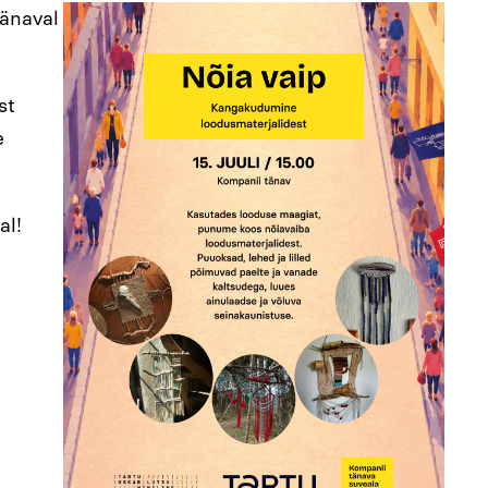
tänaval
st
e
al!