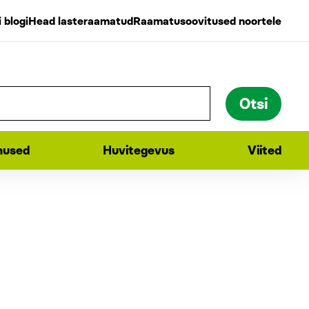
 blogi
Head lasteraamatud
Raamatusoovitused noortele
used
Huvitegevus
Viited