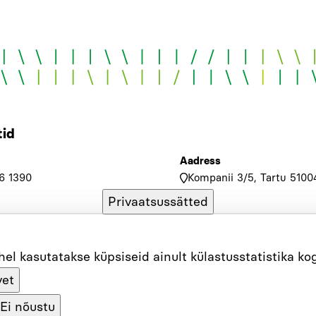
id
Aadress
6 1390
Kompanii 3/5, Tartu 5100
Privaatsussätted
st vastutab
ehel kasutatakse küpsiseid ainult külastusstatistika k
vet
Küsi meilt
Ei nõustu
le@luts.ee