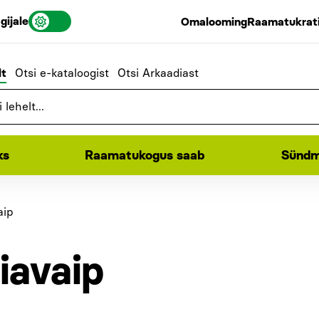
gijale
Omalooming
Raamatukrati
lt
Otsi e-kataloogist
Otsi Arkaadiast
ks
Raamatukogus saab
Sündm
aip
iavaip