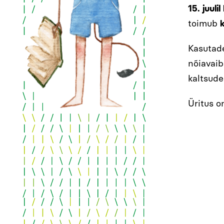
15. juuli
toimub
Kasutad
nõiavaib
kaltsude
Üritus o